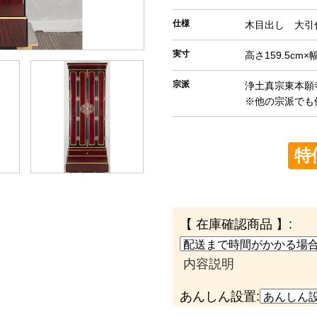
仕様
木目出し 大引
実寸
高さ159.5cm×
宗派
浄土真宗東本願
※他の宗派でも
特
【 在庫確認商品 】:
内容説明
あんしん設置: