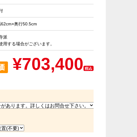
付
幅62cm×奥行50.5cm
寺派
使用する場合がございます。
¥
703,400
価
税込