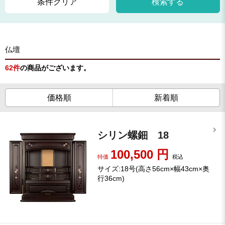
条件クリア
検索する
仏壇
62
件
の商品がございます。
価格順
新着順
シリン螺鈿 18
100,500
円
特価
税込
サイズ:18号(高さ56cm×幅43cm×奥
行36cm)