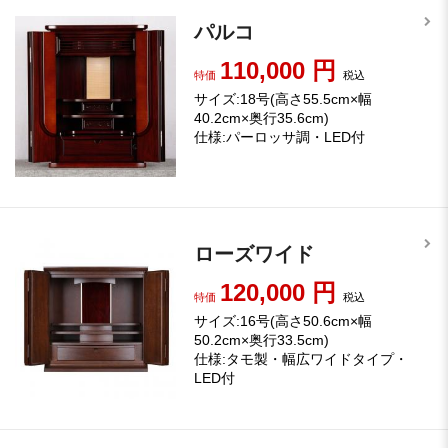
パルコ
110,000
円
特価
税込
サイズ:18号(高さ55.5cm×幅
40.2cm×奥行35.6cm)
仕様:パーロッサ調・LED付
ローズワイド
120,000
円
特価
税込
サイズ:16号(高さ50.6cm×幅
50.2cm×奥行33.5cm)
仕様:タモ製・幅広ワイドタイプ・
LED付