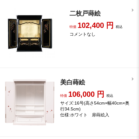
二枚戸蒔絵
102,400
円
特価
税込
コメントなし
美白蒔絵
106,000
円
特価
税込
サイズ:16号(高さ54cm×幅40cm×奥
行34.5cm)
仕様:ホワイト 扉蒔絵入