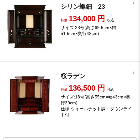
シリン螺鈿 23
134,000
円
特価
税込
サイズ:23号(高さ69.5cm×幅
51.5cm×奥行42cm)
桜ラデン
136,500
円
特価
税込
サイズ:18号(高さ55cm×幅43cm×奥
行39cm)
仕様:ウォールナット調・ダウンライ
ト付