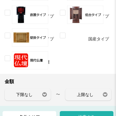
直置タイプ
低台タイプ
壁掛タイプ
国産タイプ
現代仏壇
金額
〜
下限なし
上限なし