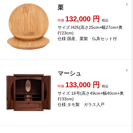
栗
132,000
円
特価
税込
サイズ:H25(高さ25cm×幅27cm×奥
行23cm)
仕様:国産、栗製 仏具セット付
マーシュ
133,000
円
特価
税込
サイズ:16号(高さ49cm×幅40cm×奥
行33cm)
仕様:タモ製 ガラス入戸