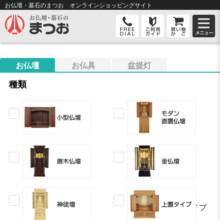
お仏壇・墓石のまつお オンライン
ショッピングサイト
お仏壇
お仏具
盆提灯
種類
上置タイプ