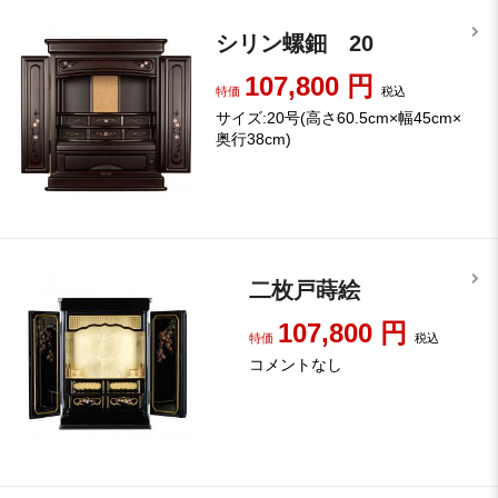
シリン螺鈿 20
107,800
円
特価
税込
サイズ:20号(高さ60.5cm×幅45cm×
奥行38cm)
二枚戸蒔絵
107,800
円
特価
税込
コメントなし