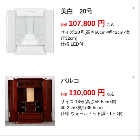
美白 20号
107,800
円
特価
税込
サイズ:20号(高さ60cm×幅42cm×奥
行32cm)
仕様:LED付
パルコ
110,000
円
特価
税込
サイズ:18号(高さ55.5cm×幅
40.2cm×奥行35.5cm)
仕様:ウォールナット調・LED付