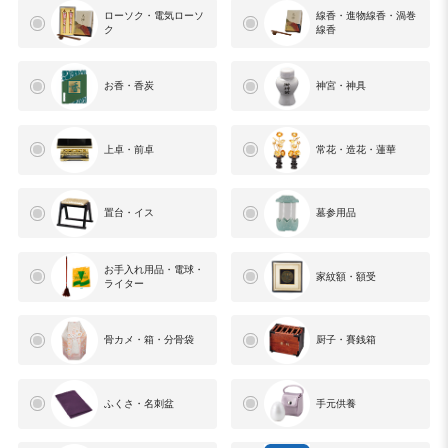
ローソク・電気ローソ
線香・進物線香・渦巻
ク
線香
お香・香炭
神宮・神具
上卓・前卓
常花・造花・蓮華
置台・イス
墓参用品
お手入れ用品・電球・
家紋額・額受
ライター
骨カメ・箱・分骨袋
厨子・賽銭箱
ふくさ・名刺盆
手元供養