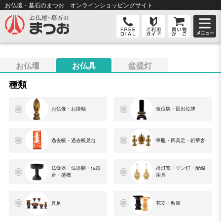
お仏壇・墓石のまつお オンライン
ショッピングサイト
お仏壇
お仏具
盆提灯
種類
お仏像・お掛軸
板位牌・回出位牌
過去帳・過去帳見台
華瓶・四具足・鋲華舎
仏飯器・仏器膳・仏器
吊灯篭・リン灯・配線
台・盛槽
用具
具足
花立・敷皿