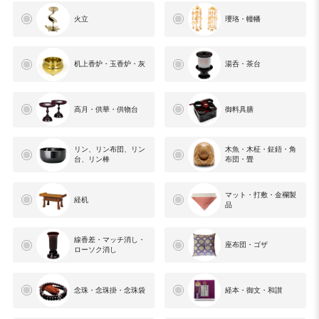
火立
瓔珞・幢幡
机上香炉・玉香炉・灰
湯呑・茶台
高月・供華・供物台
御料具膳
リン、リン布団、リン
木魚・木柾・鉦鋙・角
台、リン棒
布団・畳
マット・打敷・金襴製
経机
品
線香差・マッチ消し・
座布団・ゴザ
ローソク消し
念珠・念珠掛・念珠袋
経本・御文・和讃