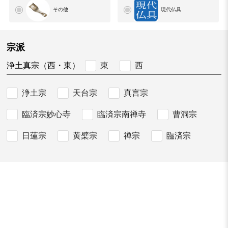
その他
現代仏具
宗派
東
西
浄土真宗（西・東）
浄土宗
天台宗
真言宗
臨済宗妙心寺
臨済宗南禅寺
曹洞宗
日蓮宗
黄檗宗
禅宗
臨済宗