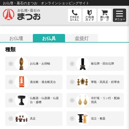
お仏壇・墓石のまつお オンライン
ショッピングサイト
お仏壇
お仏具
盆提灯
種類
お仏像・お掛軸
板位牌・回出位牌
過去帳・過去帳見台
華瓶・四具足・鋲華舎
仏飯器・仏器膳・仏器
吊灯篭・リン灯・配線
台・盛槽
用具
具足
花立・敷皿