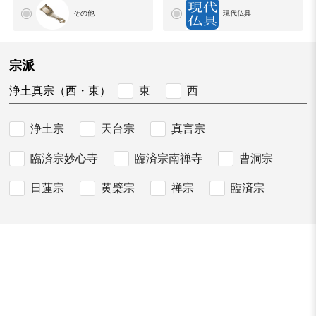
その他
現代仏具
宗派
東
西
浄土真宗（西・東）
浄土宗
天台宗
真言宗
臨済宗妙心寺
臨済宗南禅寺
曹洞宗
日蓮宗
黄檗宗
禅宗
臨済宗