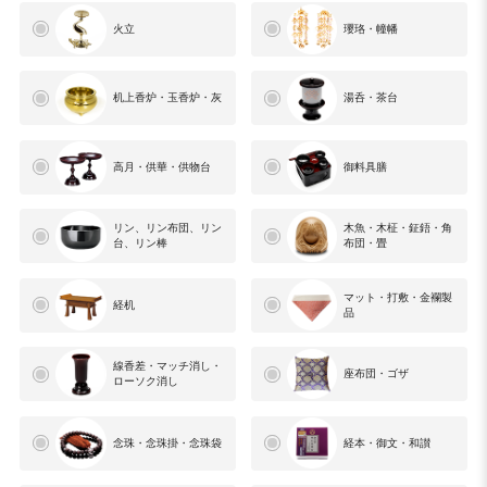
火立
瓔珞・幢幡
机上香炉・玉香炉・灰
湯呑・茶台
高月・供華・供物台
御料具膳
リン、リン布団、リン
木魚・木柾・鉦鋙・角
台、リン棒
布団・畳
マット・打敷・金襴製
経机
品
線香差・マッチ消し・
座布団・ゴザ
ローソク消し
念珠・念珠掛・念珠袋
経本・御文・和讃