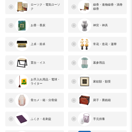
ローソク・電気ローソ
線香・進物線香・渦巻
ク
線香
お香・香炭
神宮・神具
上卓・前卓
常花・造花・蓮華
置台・イス
墓参用品
お手入れ用品・電球・
家紋額・額受
ライター
骨カメ・箱・分骨袋
厨子・賽銭箱
ふくさ・名刺盆
手元供養