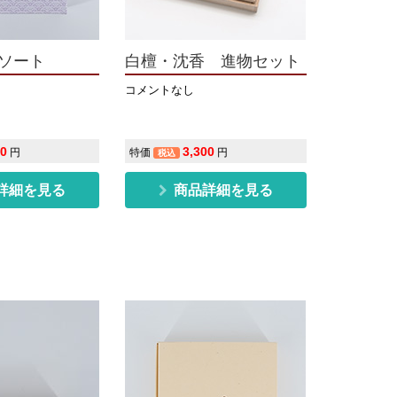
ソート
白檀・沈香 進物セット
コメントなし
50
3,300
円
特価
円
税込
詳細を見る
商品詳細を見る