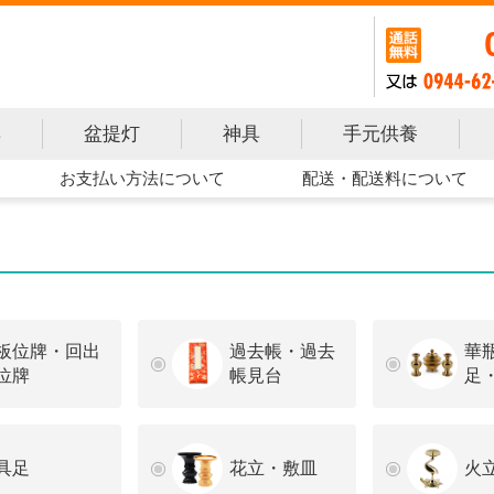
手元供養
具
盆提灯
神具
お支払い方法について
配送・配送料について
板位牌・回出
過去帳・過去
華
位牌
帳見台
足
具足
花立・敷皿
火