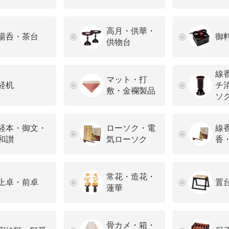
高月・供華・
湯呑・茶台
御
供物台
線
マット・打
経机
チ
敷・金襴製品
ソ
経本・御文・
ローソク・電
線
和讃
気ローソク
香
常花・造花・
上卓・前卓
置
蓮華
骨カメ・箱・