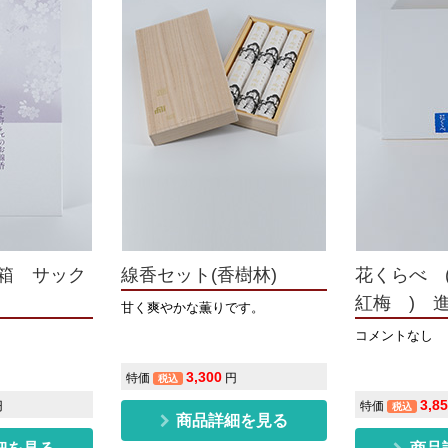
箱 サック
線香セット(香樹林)
花くらべ 
紅梅 ) 
甘く爽やかな薫りです。
コメントなし
3,300
特価
円
税込
3,8
円
特価
税込
商品詳細を見る