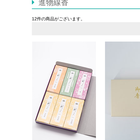
進物線香
12件
の商品がございます。