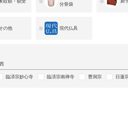
家紋額・額受
厨
分骨袋
その他
現代仏具
西
臨済宗妙心寺
臨済宗南禅寺
曹洞宗
日蓮