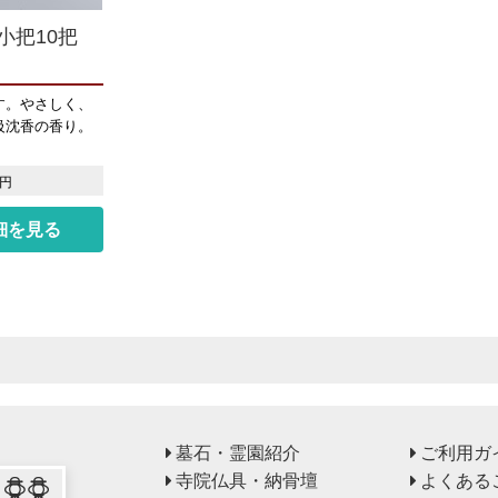
小把10把
す。やさしく、
級沈香の香り。
円
細を見る
墓石・霊園紹介
ご利用ガ
寺院仏具・納骨壇
よくある