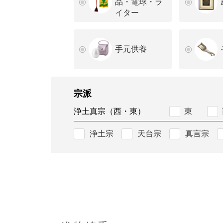
品・電球・ラ
イター
手元供養
宗派
浄土真宗（西・東）
東
浄土宗
天台宗
真言宗