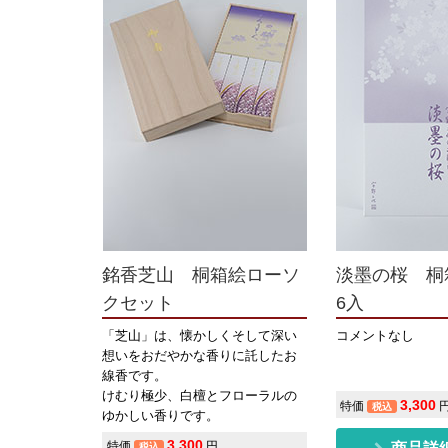
銘香芝山 桐箱絵ローソ
淡墨の桜 桐
クセット
6入
「芝山」は、懐かしくそして深い
コメントなし
想いをおだやかな香りに託したお
線香です。
けむり極少、白檀とフローラルの
3,300
特価
税込
ゆかしい香りです。
3,300
特価
円
税込