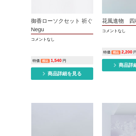
御香ローソクセット 祈ぐ
花風進物 四
Negu
コメントなし
コメントなし
2,200
特価
税込
1,540
特価
円
税込
商品詳
商品詳細を見る