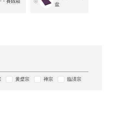
子・賽銭箱
盆
宗
黄檗宗
禅宗
臨済宗