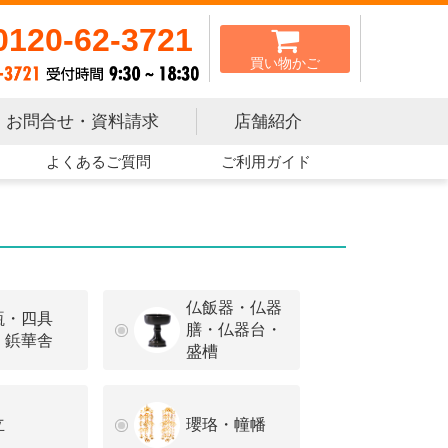
0120-62-3721
買い物かご
お問合せ・資料請求
店舗紹介
よくあるご質問
ご利用ガイド
仏飯器・仏器
瓶・四具
膳・仏器台・
・鋲華舎
盛槽
立
瓔珞・幢幡