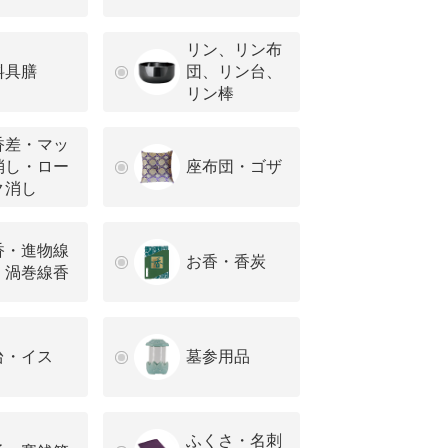
リン、リン布
料具膳
団、リン台、
リン棒
香差・マッ
消し・ロー
座布団・ゴザ
ク消し
香・進物線
お香・香炭
・渦巻線香
台・イス
墓参用品
ふくさ・名刺