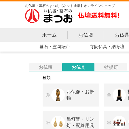
お仏壇・墓石のまつお【ネット通販】オンラインショップ
ホーム
お仏壇
お仏
寺院仏具・納骨壇
墓石・霊園紹介
お仏壇
お仏具
盆提灯
種類
お仏像・お掛
軸
吊灯篭・リン
灯・配線用具