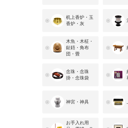
机上香炉・玉
香炉・灰
木魚・木柾・
鉦鋙・角布
団・畳
念珠・念珠
掛・念珠袋
神宮・神具
お手入れ用