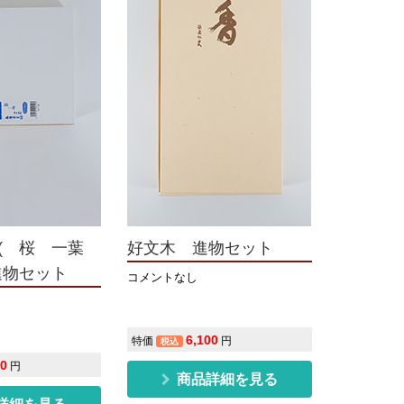
( 桜 一葉
好文木 進物セット
進物セット
コメントなし
6,100
特価
円
税込
50
円
商品詳細を見る