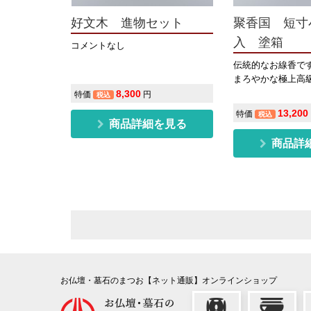
好文木 進物セット
聚香国 短寸
入 塗箱
コメントなし
伝統的なお線香で
まろやかな極上高
8,300
特価
円
税込
13,200
特価
税込
商品詳細を見る
商品詳
お仏壇・墓石のまつお【ネット通販】オンラインショップ