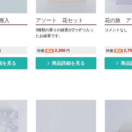
種入
アソート 花セット
花の旅 ア
3種類の香りの線香が2つずつ入っ
コメントなし
たお線香です。
2,200
2,7
円
特価
円
特価
税込
税込
細を見る
商品詳細を見る
商品