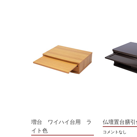
増台 ワイハイ台用 ラ
仏壇置台膳引
イト色
コメントなし