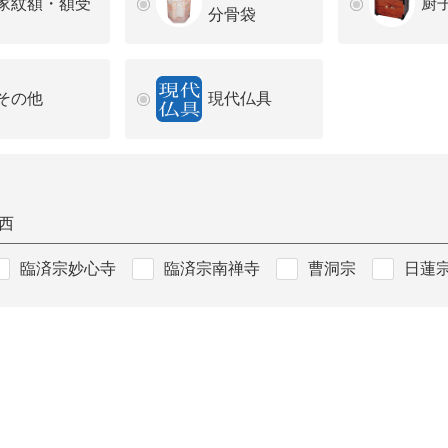
家紋額・額受
厨
分骨袋
その他
現代仏具
西
臨済宗妙心寺
臨済宗南禅寺
曹洞宗
日蓮