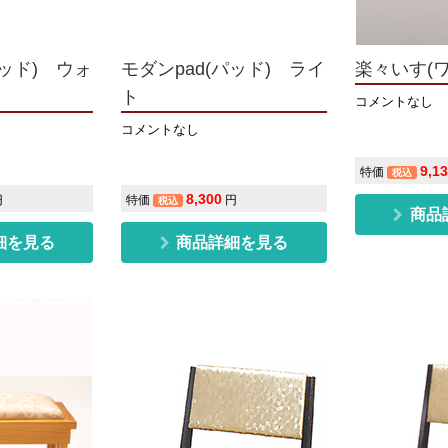
パッド) ウォ
モダンpad(パッド) ライ
楽々いす(
ト
コメントなし
コメントなし
9,1
特価
税込
8,300
円
特価
円
税込
商品
細を見る
商品詳細を見る