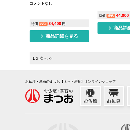
コメントなし
44,000
特価
税込
34,400
特価
円
税込
商品詳
商品詳細を見る
1
2
次へ>>
お仏壇・墓石のまつお【ネット通販】オンラインショップ