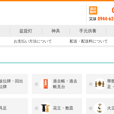
手元供養
具
盆提灯
神具
お支払い方法について
配送・配送料について
板位牌・回出
過去帳・過去
華
位牌
帳見台
足
具足
花立・敷皿
火