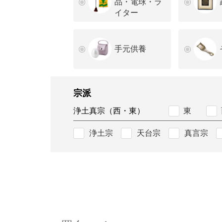
品・電球・ラ
イター
手元供養
宗派
浄土真宗（西・東）
東
浄土宗
天台宗
真言宗