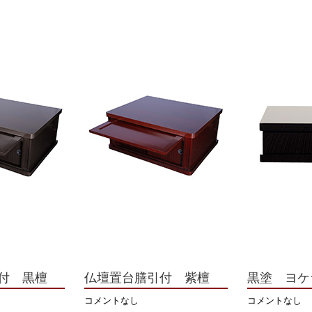
付 黒檀
仏壇置台膳引付 紫檀
黒塗 ヨケ
コメントなし
コメントなし