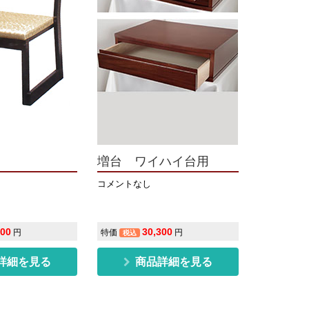
ス
増台 ワイハイ台用
コメントなし
500
30,300
円
特価
円
税込
詳細を見る
商品詳細を見る