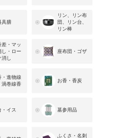
リン、リン布
料具膳
団、リン台、
リン棒
香差・マッ
消し・ロー
座布団・ゴザ
ク消し
香・進物線
お香・香炭
・渦巻線香
台・イス
墓参用品
ふくさ・名刺