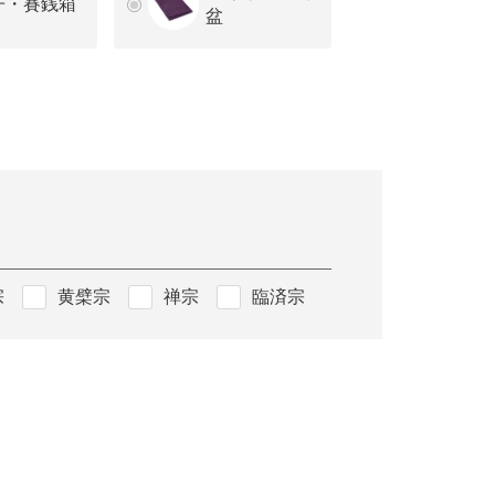
子・賽銭箱
盆
宗
黄檗宗
禅宗
臨済宗