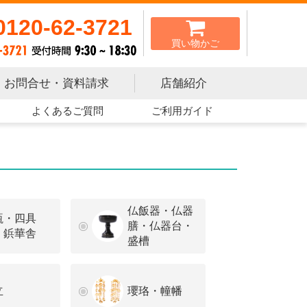
0120-62-3721
買い物かご
お問合せ・資料請求
店舗紹介
よくあるご質問
ご利用ガイド
仏飯器・仏器
瓶・四具
膳・仏器台・
・鋲華舎
盛槽
立
瓔珞・幢幡