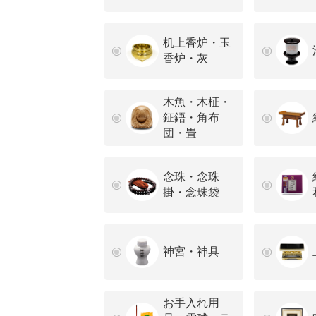
机上香炉・玉
香炉・灰
木魚・木柾・
鉦鋙・角布
団・畳
念珠・念珠
掛・念珠袋
神宮・神具
お手入れ用