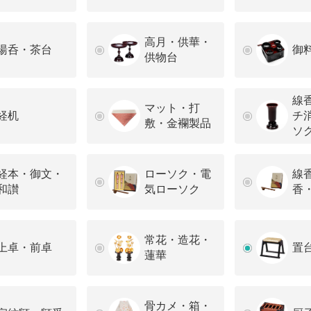
高月・供華・
湯呑・茶台
御
供物台
線
マット・打
経机
チ
敷・金襴製品
ソ
経本・御文・
ローソク・電
線
和讃
気ローソク
香
常花・造花・
上卓・前卓
置
蓮華
骨カメ・箱・