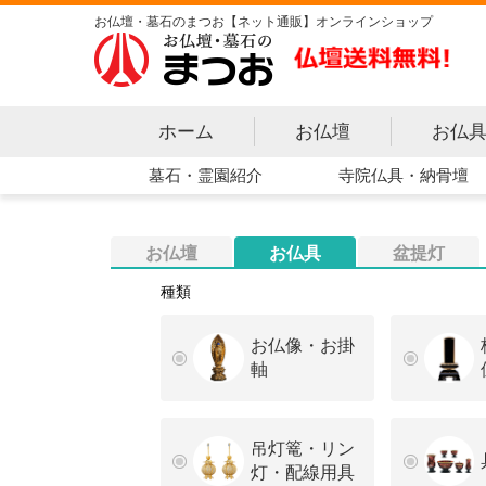
お仏壇・墓石のまつお【ネット通販】オンラインショップ
ホーム
お仏壇
お仏
寺院仏具・納骨壇
墓石・霊園紹介
お仏壇
お仏具
盆提灯
種類
お仏像・お掛
軸
吊灯篭・リン
灯・配線用具