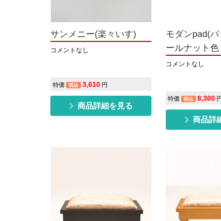
サンメニー(楽々いす)
モダンpad(
ールナット色
コメントなし
コメントなし
3,610
特価
円
税込
8,300
特価
税込
商品詳細を見る
商品詳