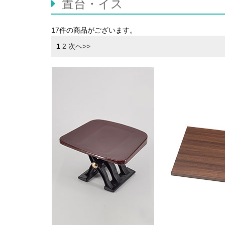
置台・イス
17件
の商品がございます。
1
2
次へ>>