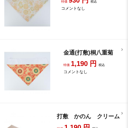
930
円
特価
税込
コメントなし
金通(打敷)桐八重菊
1,190
円
特価
税込
コメントなし
打敷 かのん クリーム
1,190
円