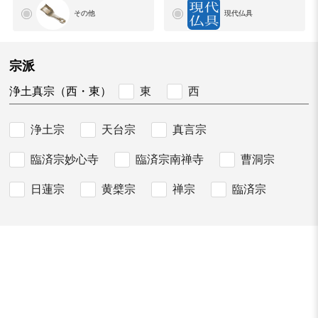
その他
現代仏具
宗派
東
西
浄土真宗（西・東）
浄土宗
天台宗
真言宗
臨済宗妙心寺
臨済宗南禅寺
曹洞宗
日蓮宗
黄檗宗
禅宗
臨済宗