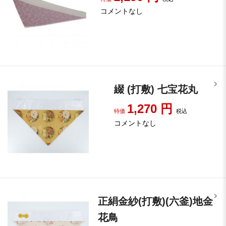
コメントなし
綴 (打敷) 七宝花丸
1,270
円
特価
税込
コメントなし
正絹金紗(打敷)(六釜)地金
花鳥