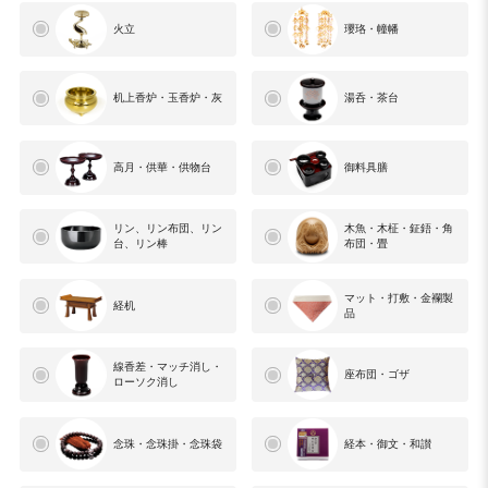
火立
瓔珞・幢幡
机上香炉・玉香炉・灰
湯呑・茶台
高月・供華・供物台
御料具膳
リン、リン布団、リン
木魚・木柾・鉦鋙・角
台、リン棒
布団・畳
マット・打敷・金襴製
経机
品
線香差・マッチ消し・
座布団・ゴザ
ローソク消し
念珠・念珠掛・念珠袋
経本・御文・和讃