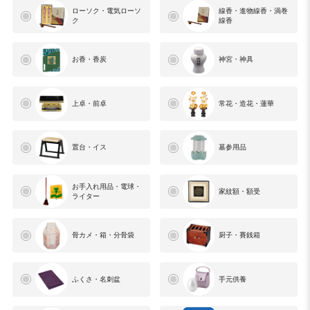
ローソク・電気ローソ
線香・進物線香・渦巻
ク
線香
お香・香炭
神宮・神具
上卓・前卓
常花・造花・蓮華
置台・イス
墓参用品
お手入れ用品・電球・
家紋額・額受
ライター
骨カメ・箱・分骨袋
厨子・賽銭箱
ふくさ・名刺盆
手元供養