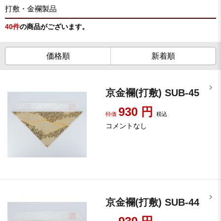
打敷・金襴製品
40
件
の商品がございます。
価格順
新着順
京金襴(打敷) SUB-45
930
円
特価
税込
コメントなし
京金襴(打敷) SUB-44