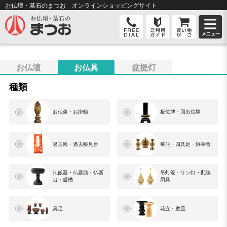
お仏壇・墓石のまつお オンライン
ショッピングサイト
お仏壇
お仏具
盆提灯
種類
お仏像・お掛軸
板位牌・回出位牌
過去帳・過去帳見台
華瓶・四具足・鋲華舎
仏飯器・仏器膳・仏器
吊灯篭・リン灯・配線
台・盛槽
用具
具足
花立・敷皿