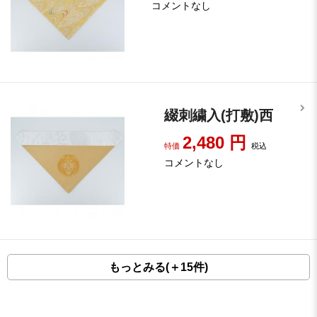
コメントなし
綴刺繍入(打敷)西
2,480
円
特価
税込
コメントなし
もっとみる(＋15件)