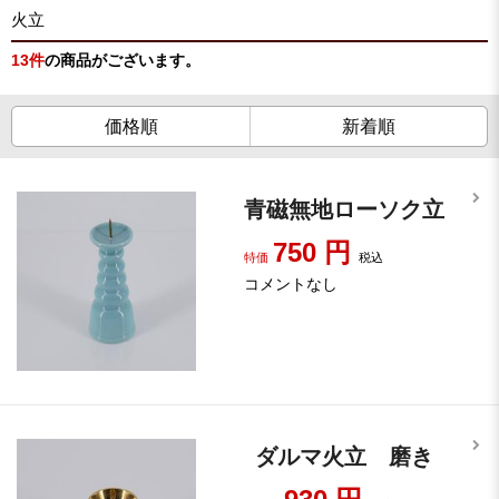
火立
13
件
の商品がございます。
価格順
新着順
青磁無地ローソク立
750
円
特価
税込
コメントなし
ダルマ火立 磨き