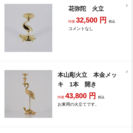
花弥陀 火立
32,500
円
特価
税込
コメントなし
本山彫火立 本金メッ
キ 1本 開き
43,800
円
特価
税込
お東用の火立てです。