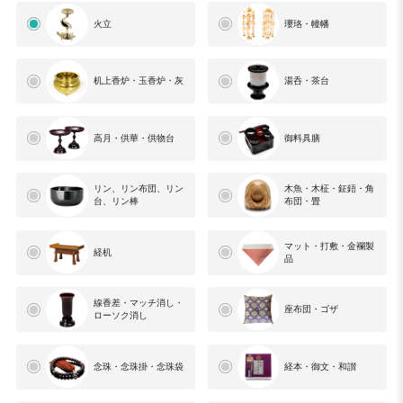
火立
瓔珞・幢幡
机上香炉・玉香炉・灰
湯呑・茶台
高月・供華・供物台
御料具膳
リン、リン布団、リン
木魚・木柾・鉦鋙・角
台、リン棒
布団・畳
マット・打敷・金襴製
経机
品
線香差・マッチ消し・
座布団・ゴザ
ローソク消し
念珠・念珠掛・念珠袋
経本・御文・和讃