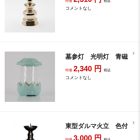
特価
税込
コメントなし
墓参灯 光明灯 青磁
2,340
円
特価
税込
コメントなし
東型ダルマ火立 色付
3,000
円
特価
税込