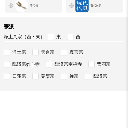
その他
現代仏具
宗派
東
西
浄土真宗（西・東）
浄土宗
天台宗
真言宗
臨済宗妙心寺
臨済宗南禅寺
曹洞宗
日蓮宗
黄檗宗
禅宗
臨済宗