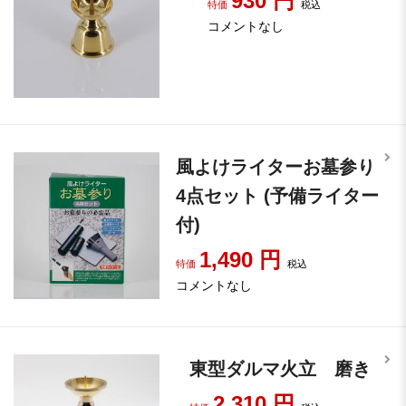
930
円
特価
税込
コメントなし
風よけライターお墓参り
4点セット (予備ライター
付)
1,490
円
特価
税込
コメントなし
東型ダルマ火立 磨き
2,310
円