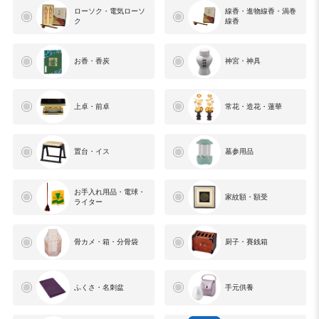
ローソク・電気ローソ
線香・進物線香・渦巻
ク
線香
お香・香炭
神宮・神具
上卓・前卓
常花・造花・蓮華
置台・イス
墓参用品
お手入れ用品・電球・
家紋額・額受
ライター
骨カメ・箱・分骨袋
厨子・賽銭箱
ふくさ・名刺盆
手元供養