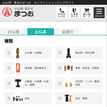
お仏壇・墓石のまつお オンライン
ショッピングサイト
お仏壇
お仏具
盆提灯
種類
お仏像・お掛軸
板位牌・回出位牌
過去帳・過去帳見台
華瓶・四具足・鋲華舎
仏飯器・仏器膳・仏器
吊灯篭・リン灯・配線
台・盛槽
用具
具足
花立・敷皿