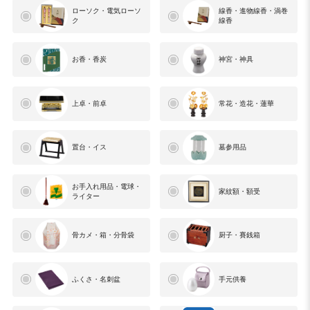
ローソク・電気ローソ
線香・進物線香・渦巻
ク
線香
お香・香炭
神宮・神具
上卓・前卓
常花・造花・蓮華
置台・イス
墓参用品
お手入れ用品・電球・
家紋額・額受
ライター
骨カメ・箱・分骨袋
厨子・賽銭箱
ふくさ・名刺盆
手元供養