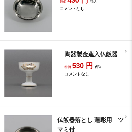
430
円
特価
税込
コメントなし
陶器製金蓮入仏飯器
530
円
特価
税込
コメントなし
仏飯器落とし 蓮彫用 ツ
マミ付