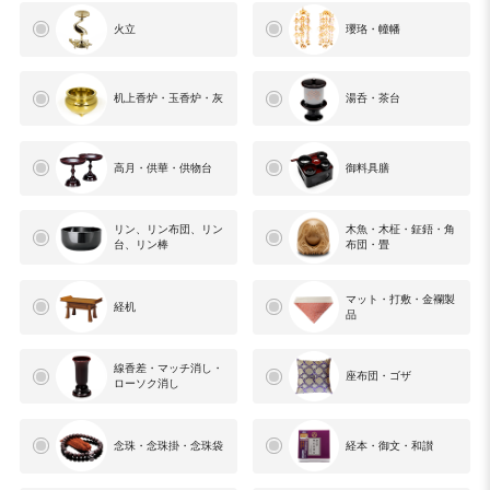
火立
瓔珞・幢幡
机上香炉・玉香炉・灰
湯呑・茶台
高月・供華・供物台
御料具膳
リン、リン布団、リン
木魚・木柾・鉦鋙・角
台、リン棒
布団・畳
マット・打敷・金襴製
経机
品
線香差・マッチ消し・
座布団・ゴザ
ローソク消し
念珠・念珠掛・念珠袋
経本・御文・和讃