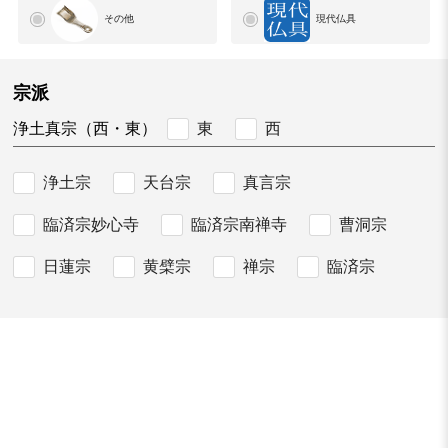
その他
現代仏具
宗派
東
西
浄土真宗（西・東）
浄土宗
天台宗
真言宗
臨済宗妙心寺
臨済宗南禅寺
曹洞宗
日蓮宗
黄檗宗
禅宗
臨済宗