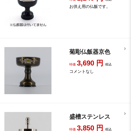
お供え用の仏飯です。
菊彫仏飯器京色
3,690
円
特価
税込
コメントなし
盛槽ステンレス
3,850
円
特価
税込