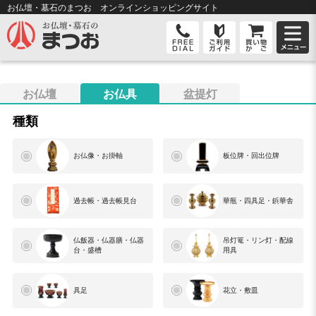
お仏壇・墓石のまつお オンライン
ショッピングサイト
お仏壇
お仏具
盆提灯
種類
お仏像・お掛軸
板位牌・回出位牌
過去帳・過去帳見台
華瓶・四具足・鋲華舎
仏飯器・仏器膳・仏器
吊灯篭・リン灯・配線
台・盛槽
用具
具足
花立・敷皿