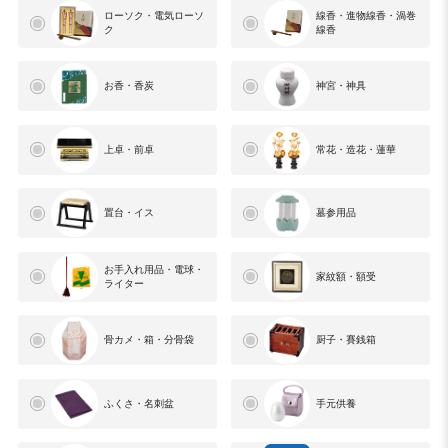
ローソク・電気ローソ
線香・進物線香・渦巻
ク
線香
お香・香炭
神宮・神具
上卓・前卓
常花・造花・蓮華
置台・イス
墓参用品
お手入れ用品・電球・
家紋額・額受
ライター
骨カメ・箱・分骨袋
厨子・賽銭箱
ふくさ・名刺盆
手元供養