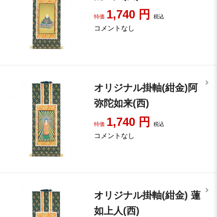
1,740
円
特価
税込
コメントなし
オリジナル掛軸(紺金)阿
弥陀如来(西)
1,740
円
特価
税込
コメントなし
オリジナル掛軸(紺金) 蓮
如上人(西)