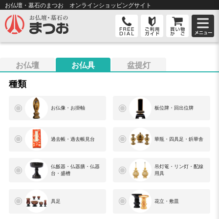
お仏壇・墓石のまつお オンライン
ショッピングサイト
お仏壇
お仏具
盆提灯
種類
お仏像・お掛軸
板位牌・回出位牌
過去帳・過去帳見台
華瓶・四具足・鋲華舎
仏飯器・仏器膳・仏器
吊灯篭・リン灯・配線
台・盛槽
用具
具足
花立・敷皿