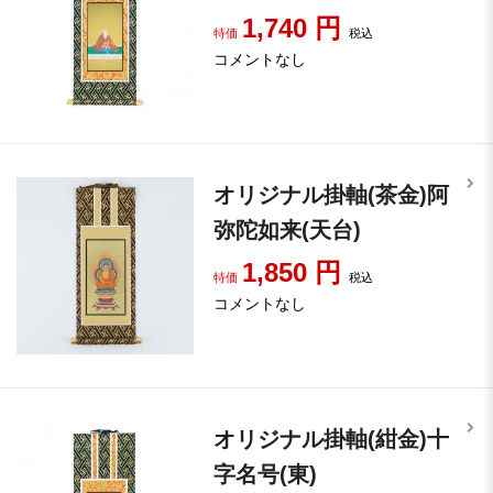
1,740
円
特価
税込
コメントなし
オリジナル掛軸(茶金)阿
弥陀如来(天台)
1,850
円
特価
税込
コメントなし
オリジナル掛軸(紺金)十
字名号(東)