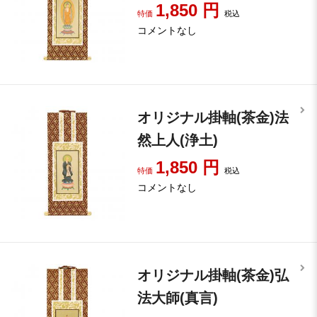
1,850
円
特価
税込
コメントなし
オリジナル掛軸(茶金)法
然上人(浄土)
1,850
円
特価
税込
コメントなし
オリジナル掛軸(茶金)弘
法大師(真言)