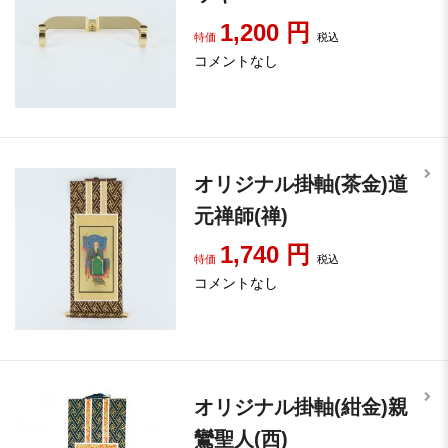
1,200
円
特価
税込
コメントなし
オリジナル掛軸(茶金)道
元禅師(禅)
1,740
円
特価
税込
コメントなし
オリジナル掛軸(紺金)親
鸞聖人(西)