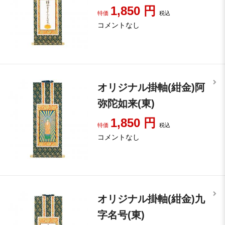
1,850
円
特価
税込
コメントなし
オリジナル掛軸(紺金)阿
弥陀如来(東)
1,850
円
特価
税込
コメントなし
オリジナル掛軸(紺金)九
字名号(東)