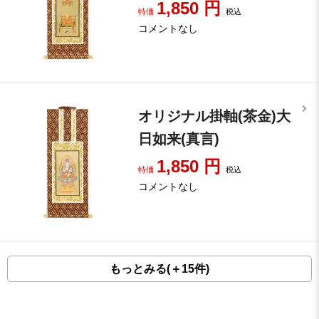
1,850
円
特価
税込
コメントなし
オリジナル掛軸(茶金)大
日如来(真言)
1,850
円
特価
税込
コメントなし
もっとみる(＋15件)