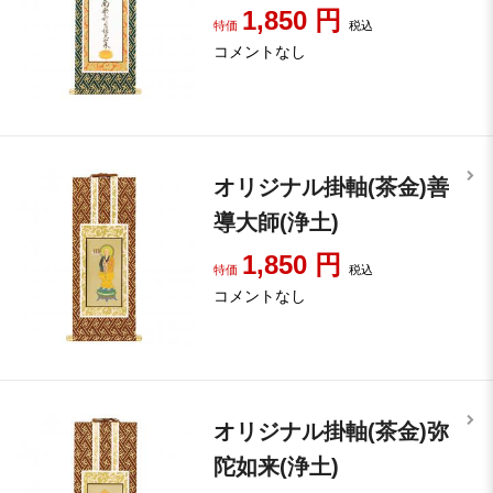
1,850
円
特価
税込
コメントなし
オリジナル掛軸(茶金)善
導大師(浄土)
1,850
円
特価
税込
コメントなし
オリジナル掛軸(茶金)弥
陀如来(浄土)