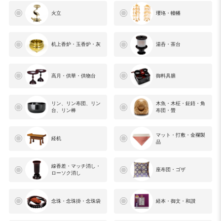
火立
瓔珞・幢幡
机上香炉・玉香炉・灰
湯呑・茶台
高月・供華・供物台
御料具膳
リン、リン布団、リン
木魚・木柾・鉦鋙・角
台、リン棒
布団・畳
マット・打敷・金襴製
経机
品
線香差・マッチ消し・
座布団・ゴザ
ローソク消し
念珠・念珠掛・念珠袋
経本・御文・和讃