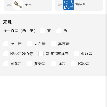
その他
現代仏具
宗派
東
西
浄土真宗（西・東）
浄土宗
天台宗
真言宗
臨済宗妙心寺
臨済宗南禅寺
曹洞宗
日蓮宗
黄檗宗
禅宗
臨済宗