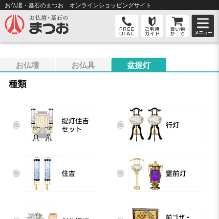
お仏壇・墓石のまつお オンライン
ショッピングサイト
お仏壇
お仏具
盆提灯
種類