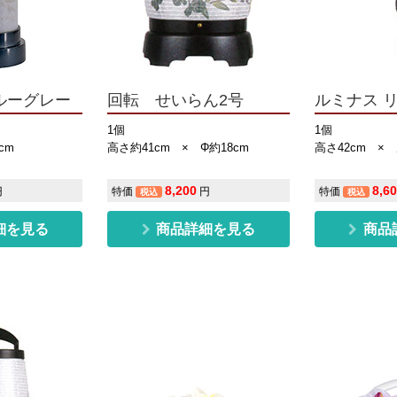
ルーグレー
回転 せいらん2号
ルミナス 
1個
1個
cm
高さ約41cm × Φ約18cm
高さ42cm × 
8,200
8,6
円
特価
円
特価
税込
税込
細を見る
商品詳細を見る
商品