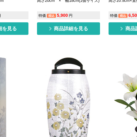
cm
高さ20cm × 幅18cm(1個サイズ)
高さ20.5cm×直
5,900
6,5
円
特価
円
特価
税込
税込
細を見る
商品詳細を見る
商品