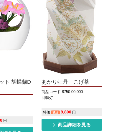
ット 胡蝶蘭D
あかり牡丹 こげ茶
商品コード:8750-00-000
回転灯
9,800
特価
円
税込
00
円
商品詳細を見る