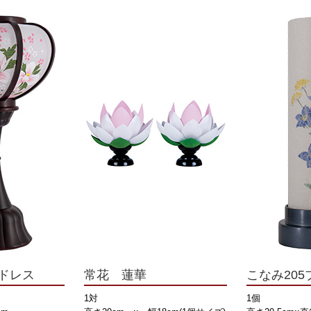
ドレス
常花 蓮華
こなみ20
1対
1個