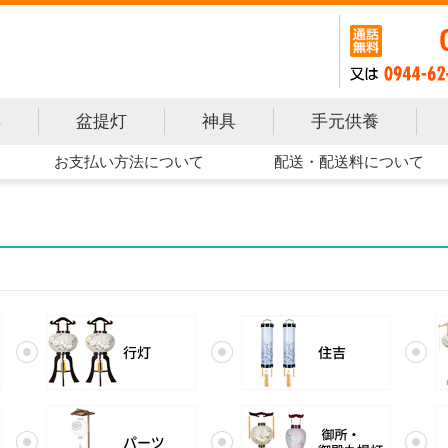
手元供養
具
盆提灯
神具
お支払い方法について
配送・配送料について
行灯
住吉
パーツ
御所・御殿丸提灯