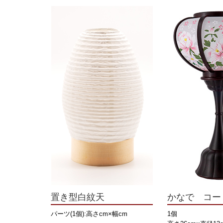
置き型白紋天
かなで コー
パーツ(1個):高さcm×幅cm
1個