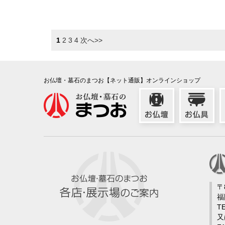
1
2
3
4
次へ>>
お仏壇・墓石のまつお【ネット通販】オンラインショップ
〒
福
TE
又