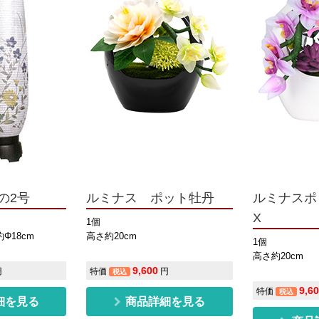
の2号
ルミナス ポット牡丹
ルミナスポ
X
1個
Φ18cm
高さ約20cm
1個
高さ約20cm
9,600
円
特価
円
税込
9,6
特価
税込
細を見る
商品詳細を見る