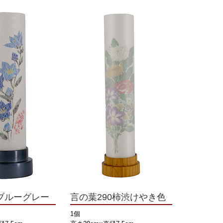
5ブルーグレー
言の葉290柿渋けやき色
1個