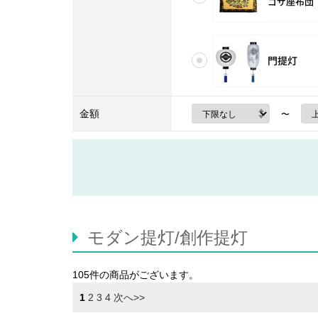
門提灯
金額
〜
モダン提灯/創作提灯
105件
の商品がございます。
1
2
3
4
次へ>>