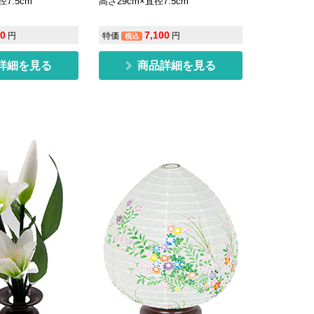
径7.5cm
高さ29cm×直径7.5cm
00
7,100
円
特価
円
税込
詳細を見る
商品詳細を見る