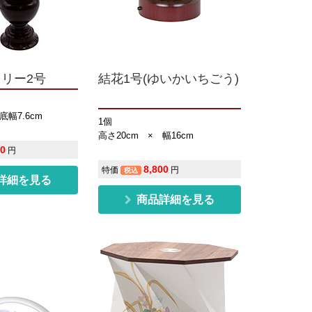
リリー2号
結花1号(ゆいかいちごう)
底幅7.6cm
1個
高さ20cm × 幅16cm
00
円
8,800
特価
円
税込
詳細を見る
商品詳細を見る