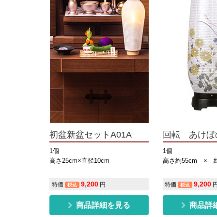
初盆新盆セットA01A
回転 あけぼ
1個
1個
高さ25cm×直径10cm
高さ約55cm × 約
9,200
9,200
特価
円
特価
税込
税込
商品詳細を見る
商品詳