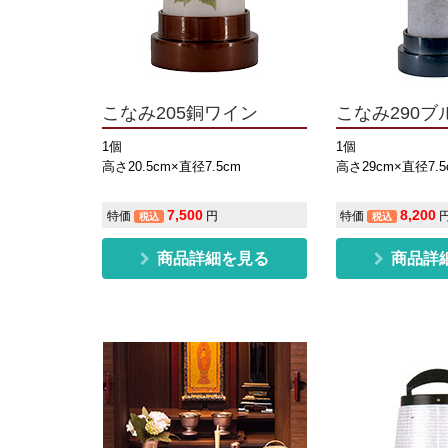
こなみ205銅ワイン
こなみ290ブ
1個
1個
高さ20.5cm×直径7.5cm
高さ29cm×直径7.5
7,500
8,200
特価
円
特価
税込
税込
商品詳細を見る
商品詳