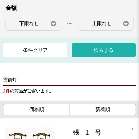
金額
〜
下限なし
上限なし
条件クリア
検索する
霊前灯
2
件
の商品がございます。
価格順
新着順
張 1 号