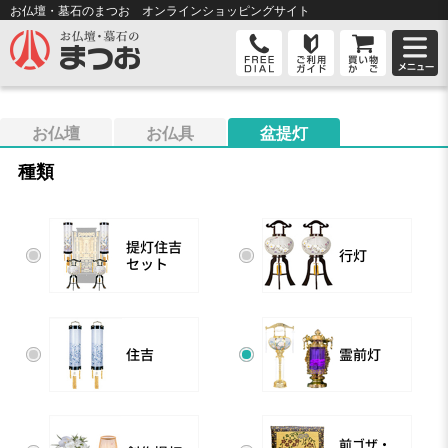
お仏壇・墓石のまつお オンライン
ショッピングサイト
お仏壇
お仏具
盆提灯
種類