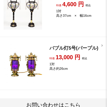
4,600
円
特価
税込
1対
高さ37cm × 幅16cm
バブル灯5号(パープル)
13,000
円
特価
税込
1対
高さ約26cm
お問い合わせはこちら