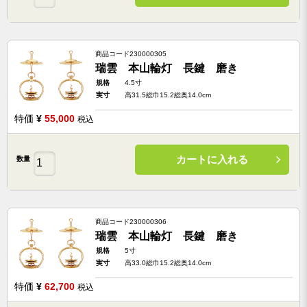
商品コード
230000305
瑞雲 本山輪灯 長鍵 磨き
規格
4.5寸
実寸
高31.5総巾15.2総奥14.0cm
特価
¥
55,000
税込
カートに入れる
数量
商品コード
230000306
瑞雲 本山輪灯 長鍵 磨き
規格
5寸
実寸
高33.0総巾15.2総奥14.0cm
特価
¥
62,700
税込