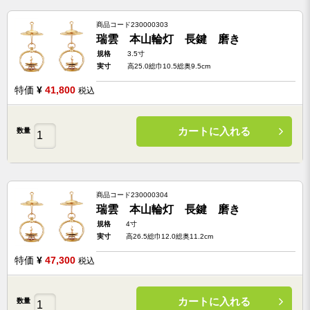
商品コード
230000303
瑞雲 本山輪灯 長鍵 磨き
規格
3.5寸
実寸
高25.0総巾10.5総奥9.5cm
特価
¥
41,800
税込
カートに入れる
数量
商品コード
230000304
瑞雲 本山輪灯 長鍵 磨き
規格
4寸
実寸
高26.5総巾12.0総奥11.2cm
特価
¥
47,300
税込
カートに入れる
数量