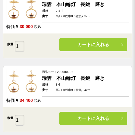
瑞雲 本山輪灯 長鍵 磨き
規格
2.8寸
実寸
高17.0総巾8.5総奥7.3cm
特価
¥
30,000
税込
カートに入れる
数量
商品コード
230000302
瑞雲 本山輪灯 長鍵 磨き
規格
3寸
実寸
高21.0総巾9.0総奥8.4cm
特価
¥
34,400
税込
カートに入れる
数量