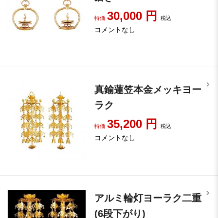
30,000
円
特価
税込
コメントなし
真鍮蓮笠本金メッキヨー
ラク
35,200
円
特価
税込
コメントなし
アルミ輪灯ヨーラク二重
(6段下がり)