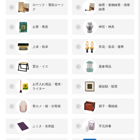
ローソク・電気ローソ
線香・進物線香・渦巻
ク
線香
お香・香炭
神宮・神具
上卓・前卓
常花・造花・蓮華
置台・イス
墓参用品
お手入れ用品・電球・
家紋額・額受
ライター
骨カメ・箱・分骨袋
厨子・賽銭箱
ふくさ・名刺盆
手元供養