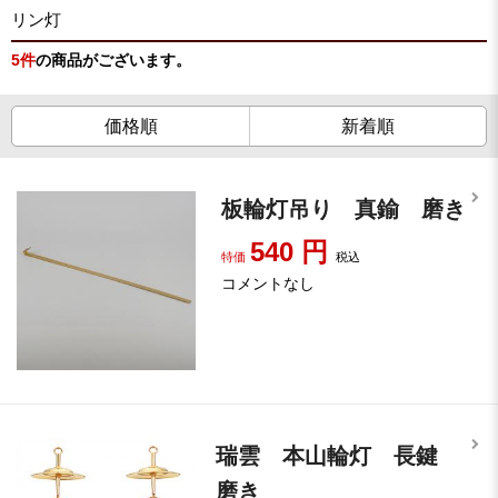
リン灯
5
件
の商品がございます。
価格順
新着順
板輪灯吊り 真鍮 磨き
540
円
特価
税込
コメントなし
瑞雲 本山輪灯 長鍵
磨き