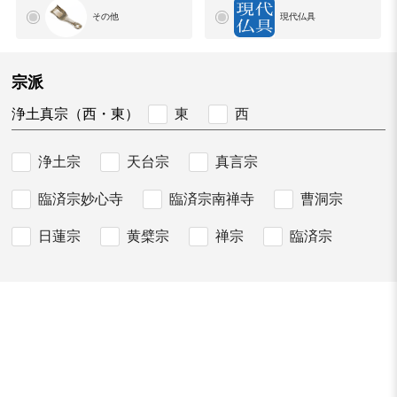
その他
現代仏具
宗派
東
西
浄土真宗（西・東）
浄土宗
天台宗
真言宗
臨済宗妙心寺
臨済宗南禅寺
曹洞宗
日蓮宗
黄檗宗
禅宗
臨済宗