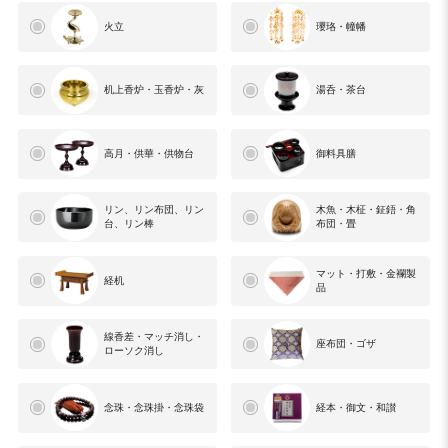
火立
瓔珞・幢幡
机上香炉・玉香炉・灰
湯呑・茶台
高月・供華・供物台
御料具膳
リン、リン布団、リン
木魚・木柾・鉦鋙・角
台、リン棒
布団・畳
マット・打敷・金襴製
経机
品
線香差・マッチ消し・
座布団・ゴザ
ローソク消し
念珠・念珠掛・念珠袋
経本・御文・和讃