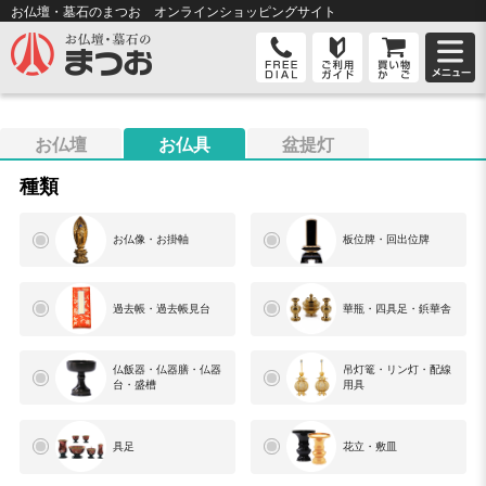
お仏壇・墓石のまつお オンライン
ショッピングサイト
お仏壇
お仏具
盆提灯
種類
お仏像・お掛軸
板位牌・回出位牌
過去帳・過去帳見台
華瓶・四具足・鋲華舎
仏飯器・仏器膳・仏器
吊灯篭・リン灯・配線
台・盛槽
用具
具足
花立・敷皿