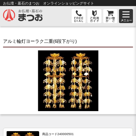
お仏壇・墓石のまつお オンライン
ショッピングサイト
アルミ輪灯ヨーラク二重(6段下がり)
商品コード
240000501