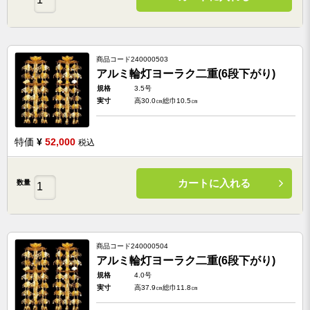
商品コード
240000503
アルミ輪灯ヨーラク二重(6段下がり)
規格
3.5号
実寸
高30.0㎝総巾10.5㎝
特価
¥
52,000
税込
カートに入れる
数量
商品コード
240000504
アルミ輪灯ヨーラク二重(6段下がり)
規格
4.0号
実寸
高37.9㎝総巾11.8㎝