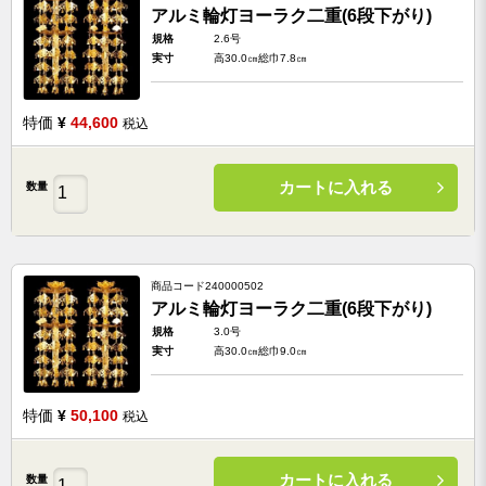
アルミ輪灯ヨーラク二重(6段下がり)
規格
2.6号
実寸
高30.0㎝総巾7.8㎝
特価
¥
44,600
税込
カートに入れる
数量
商品コード
240000502
アルミ輪灯ヨーラク二重(6段下がり)
規格
3.0号
実寸
高30.0㎝総巾9.0㎝
特価
¥
50,100
税込
カートに入れる
数量