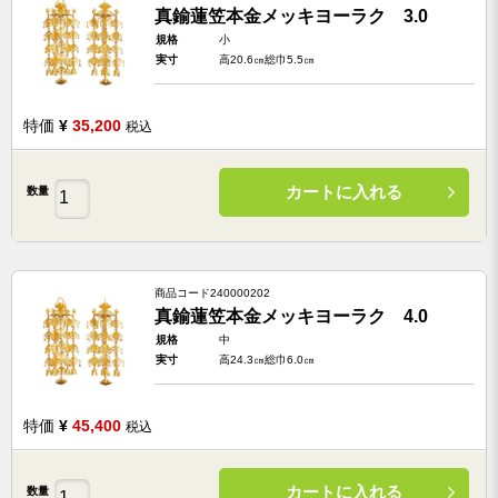
真鍮蓮笠本金メッキヨーラク 3.0
規格
小
実寸
高20.6㎝総巾5.5㎝
特価
¥
35,200
税込
カートに入れる
数量
商品コード
240000202
真鍮蓮笠本金メッキヨーラク 4.0
規格
中
実寸
高24.3㎝総巾6.0㎝
特価
¥
45,400
税込
カートに入れる
数量