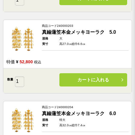
商品コード
240000203
真鍮蓮笠本金メッキヨーラク 5.0
規格
大
実寸
高27.0㎝総巾6.6㎝
特価
¥
52,800
税込
カートに入れる
数量
商品コード
240000204
真鍮蓮笠本金メッキヨーラク 6.0
規格
特大
実寸
高32.0㎝総巾7.4㎝