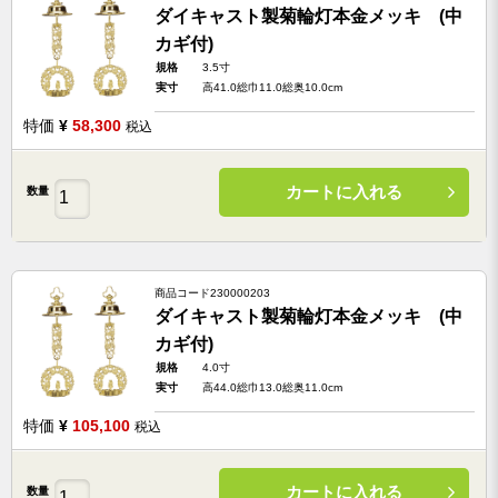
ダイキャスト製菊輪灯本金メッキ (中
カギ付)
規格
3.5寸
実寸
高41.0総巾11.0総奥10.0cm
特価
¥
58,300
税込
カートに入れる
数量
商品コード
230000203
ダイキャスト製菊輪灯本金メッキ (中
カギ付)
規格
4.0寸
実寸
高44.0総巾13.0総奥11.0cm
特価
¥
105,100
税込
カートに入れる
数量