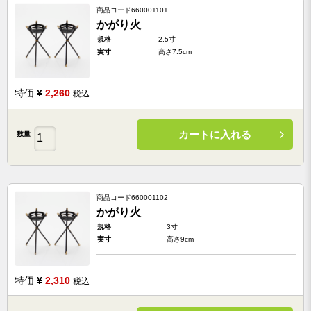
商品コード
660001101
かがり火
規格
2.5寸
実寸
高さ7.5cm
特価
¥
2,260
税込
カートに入れる
数量
商品コード
660001102
かがり火
規格
3寸
実寸
高さ9cm
特価
¥
2,310
税込