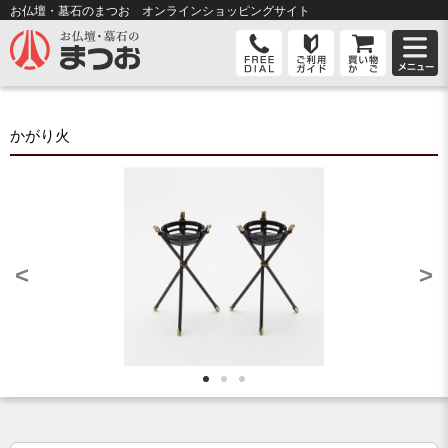
お仏壇・墓石のまつお オンライン
ショッピングサイト
かがり火
<
>