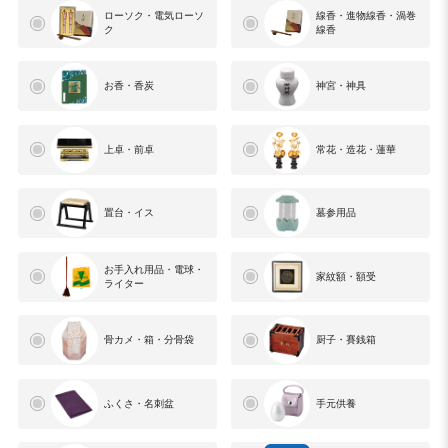
ローソク・電気ローソ
線香・進物線香・渦巻
ク
線香
お香・香炭
神宮・神具
上卓・前卓
常花・造花・蓮華
置台・イス
墓参用品
お手入れ用品・電球・
家紋額・額受
ライター
骨カメ・箱・分骨袋
厨子・賽銭箱
ふくさ・名刺盆
手元供養