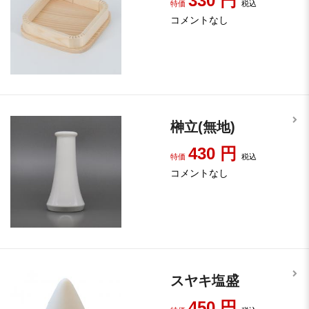
330
円
特価
税込
コメントなし
榊立(無地)
430
円
特価
税込
コメントなし
スヤキ塩盛
450
円