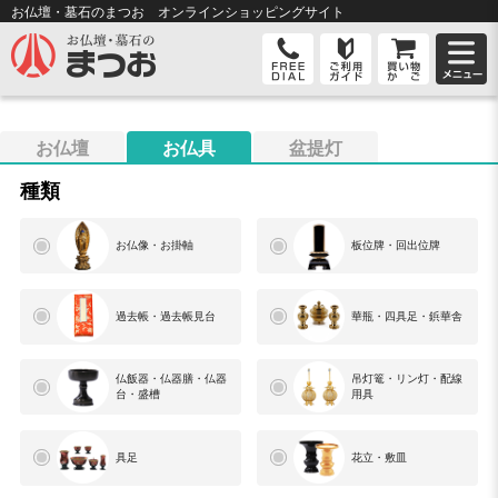
お仏壇・墓石のまつお オンライン
ショッピングサイト
お仏壇
お仏具
盆提灯
種類
お仏像・お掛軸
板位牌・回出位牌
過去帳・過去帳見台
華瓶・四具足・鋲華舎
仏飯器・仏器膳・仏器
吊灯篭・リン灯・配線
台・盛槽
用具
具足
花立・敷皿