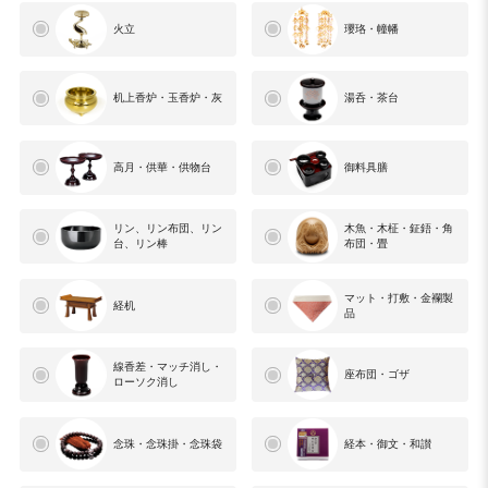
火立
瓔珞・幢幡
机上香炉・玉香炉・灰
湯呑・茶台
高月・供華・供物台
御料具膳
リン、リン布団、リン
木魚・木柾・鉦鋙・角
台、リン棒
布団・畳
マット・打敷・金襴製
経机
品
線香差・マッチ消し・
座布団・ゴザ
ローソク消し
念珠・念珠掛・念珠袋
経本・御文・和讃