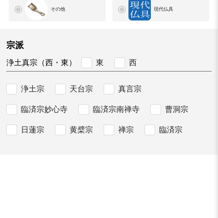
その他
現代仏具
宗派
東
西
浄土真宗（西・東）
浄土宗
天台宗
真言宗
臨済宗妙心寺
臨済宗南禅寺
曹洞宗
日蓮宗
黄檗宗
禅宗
臨済宗