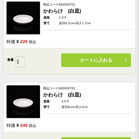
商品コード
660000701
かわらけ (白皿)
規格
2.5寸
実寸
直径8.2cm×高さ1.7cm
特価
¥
220
税込
カートに入れる
数量
商品コード
660000702
かわらけ (白皿)
規格
3.0寸
実寸
直径9cm×高さ2cm
特価
¥
240
税込