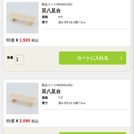
商品コード
660001401
豆八足台
規格
6寸
実寸
高4.5巾18.0奥7.0㎝
特価
¥
1,920
税込
カートに入れる
数量
商品コード
660001402
豆八足台
規格
7寸
実寸
高4.5巾21.0奥7.0㎝
特価
¥
2,090
税込