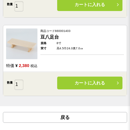
カートに入れる
数量
商品コード
660001403
豆八足台
規格
8寸
実寸
高4.5巾24.0奥7.0㎝
特価
¥
2,380
税込
カートに入れる
数量
戻る