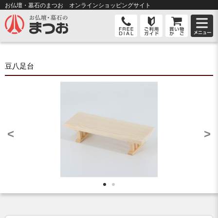
お仏壇・墓石のまつお オンライン
ショッピングサイト
豆八足台
<
>