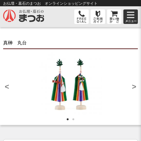
お仏壇・墓石のまつお オンライン
ショッピングサイト
真榊 丸台
<
>