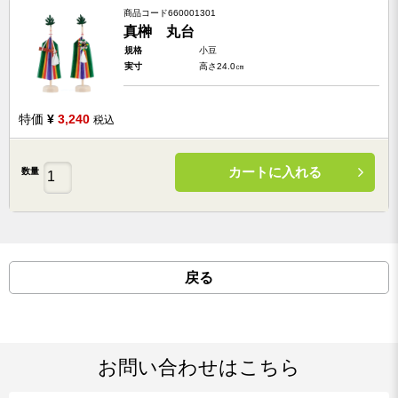
商品コード
660001301
真榊 丸台
規格
小豆
実寸
高さ24.0㎝
特価
¥
3,240
税込
カートに入れる
数量
戻る
お問い合わせはこちら