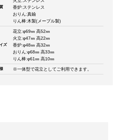
火立:ステンレス
質
香炉:ステンレス
おりん:真鍮
りん棒:木製(メープル製)
花立:φ69㎜ 高52㎜
火立:φ47㎜ 高22㎜
イズ
香炉:φ48㎜ 高32㎜
おりん:φ68㎜ 高33㎜
りん棒:φ61㎜ 高10㎜
様
※一体型で花立としてご利用できます。