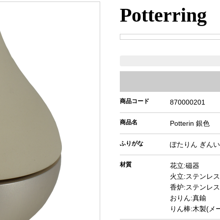
Potterring
商品コード
870000201
商品名
Potterin 銀色
ふりがな
ぽたりん ぎん
材質
花立:磁器
火立:ステンレス
香炉:ステンレス
おりん:真鍮
りん棒:木製(メ