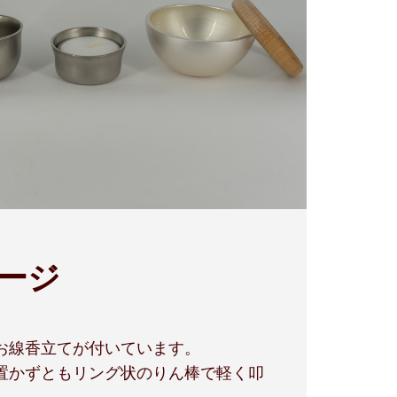
ージ
お線香立てが付いています。
置かずともリング状のりん棒で軽く叩