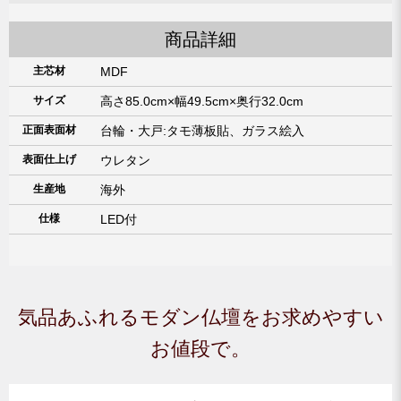
商品詳細
主芯材
MDF
サイズ
高さ85.0cm×幅49.5cm×奥行32.0cm
正面表面材
台輪・大戸:タモ薄板貼、ガラス絵入
表面仕上げ
ウレタン
生産地
海外
仕様
LED付
気品あふれるモダン仏壇をお求めやすい
お値段で。