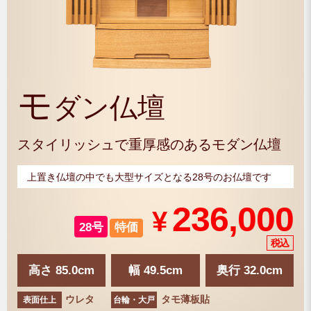
モ
ダン仏壇
スタイリッシュで重厚感のあるモダン仏壇
上置き仏壇の中でも大型サイズとなる28号のお仏壇です
236,000
¥
28号
特価
高さ 85.0cm
幅 49.5cm
奥行 32.0cm
ウレタ
タモ薄板貼
表面仕上
台輪・大戸