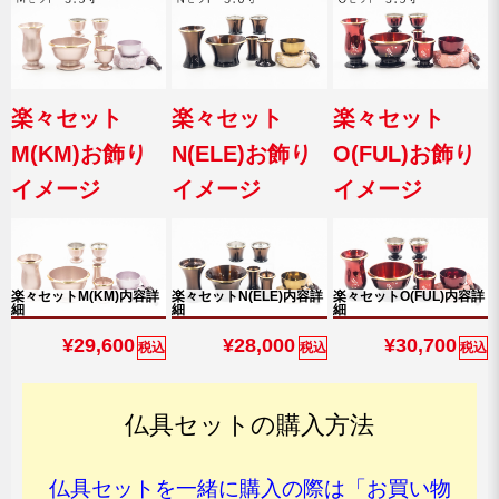
楽々セット
楽々セット
楽々セット
M(KM)お飾り
N(ELE)お飾り
O(FUL)お飾り
イメージ
イメージ
イメージ
楽々セットM(KM)内容詳
楽々セットN(ELE)内容詳
楽々セットO(FUL)内容詳
細
細
細
¥29,600
¥28,000
¥30,700
税込
税込
税込
仏具セットの購入方法
仏具セットを一緒に購入の際は「お買い物