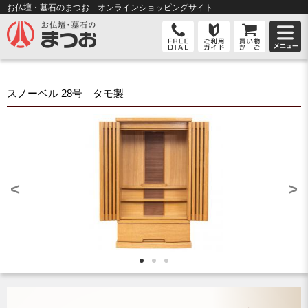
お仏壇・墓石のまつお オンライン
ショッピングサイト
スノーベル 28号 タモ製
<
>