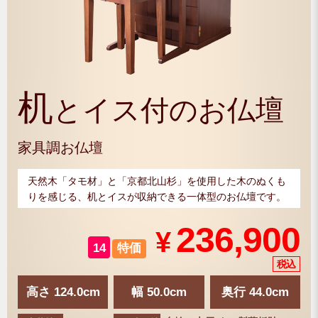
机
とイス付のお仏壇
家具調お仏壇
天然木「タモ材」と「京都北山杉」を使用した木のぬくも
りを感じる、机とイスが収納できる一体型のお仏壇です。
236,900
¥
14
特価
高さ 124.0cm
幅 50.0cm
奥行 44.0cm