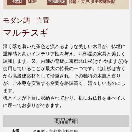
MDF
台輪・大戸:タモ製薄板貼
主芯材
正面表面材
モダン調 直置
マルチスギ
深く落ち着いた茶色と流れるような美しい木目が、仏壇に
重厚感と高いインテリア性を与え、お部屋の家具と美しく
調和します。又、内陣の背板に京都北山杉(きたやますぎ)を
使用していることが最大の特長の一つです。北山杉は古く
から高級建築材として珍重され、その独特の木肌と香り
が、ご本尊を安置する空間を格調高く、清々しいものにし
ます。
机とイスが下台に収納されており、机にお仏具を並べイス
に座ってお参りができます。
商品詳細
材質
タモ製・京都北山杉使用