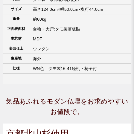
サイズ
高さ124.0cm×幅50.0cm×奥行44.0cm
重量
約60kg
正面表面材
台輪・大戸:タモ製薄板貼
主芯材
MDF
表面仕上
ウレタン
生産地
海外
仕様
WN色 タモ製16-41経机・椅子付
気品あふれるモダン仏壇をお求めやすい
お値段で。
京都北山杉使用