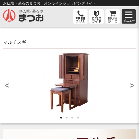
お仏壇・墓石のまつお オンライン
ショッピングサイト
マルチスギ
<
>