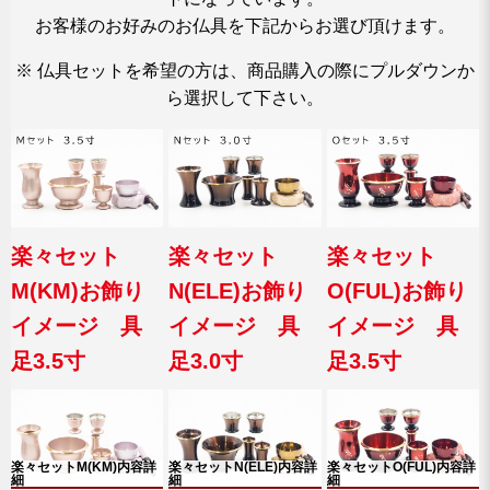
お客様のお好みのお仏具を下記からお選び頂けます。
※ 仏具セットを希望の方は、商品購入の際にプルダウンか
ら選択して下さい。
楽々セット
楽々セット
楽々セット
M(KM)お飾り
N(ELE)お飾り
O(FUL)お飾り
イメージ 具
イメージ 具
イメージ 具
足3.5寸
足3.0寸
足3.5寸
楽々セットM(KM)内容詳
楽々セットN(ELE)内容詳
楽々セットO(FUL)内容詳
細
細
細