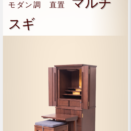
マルチ
モダン調 直置
スギ