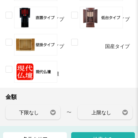
直置タイプ
低台タイプ
壁掛タイプ
国産タイプ
現代仏壇
金額
〜
下限なし
上限なし