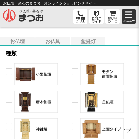
お仏壇・墓石のまつお オンライン
ショッピングサイト
お仏壇
お仏具
盆提灯
種類
上置タイプ