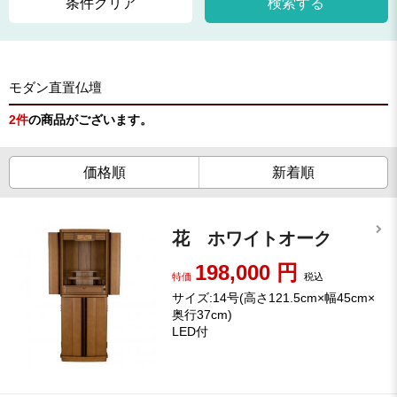
条件クリア
検索する
モダン直置仏壇
2
件
の商品がございます。
価格順
新着順
花 ホワイトオーク
198,000
円
特価
税込
サイズ:14号(高さ121.5cm×幅45cm×
奥行37cm)
LED付