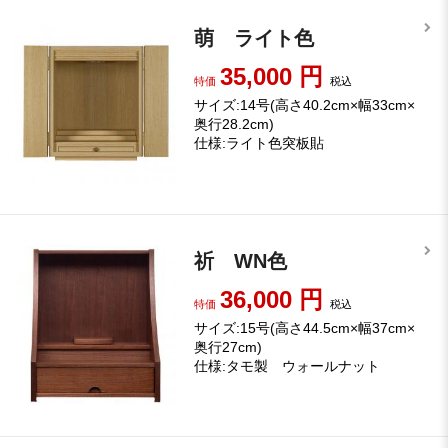
萌 ライト色
35,000
円
特価
税込
サイズ:14号(高さ40.2cm×幅33cm×
奥行28.2cm)
仕様:ライト色突板貼
祈 WN色
36,000
円
特価
税込
サイズ:15号(高さ44.5cm×幅37cm×
奥行27cm)
仕様:タモ製 ウォールナット