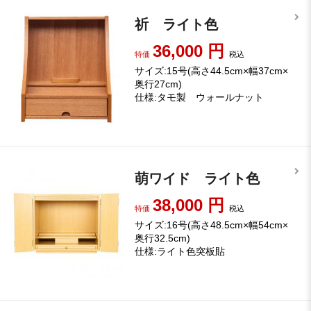
祈 ライト色
36,000
円
特価
税込
サイズ:15号(高さ44.5cm×幅37cm×
奥行27cm)
仕様:タモ製 ウォールナット
萌ワイド ライト色
38,000
円
特価
税込
サイズ:16号(高さ48.5cm×幅54cm×
奥行32.5cm)
仕様:ライト色突板貼