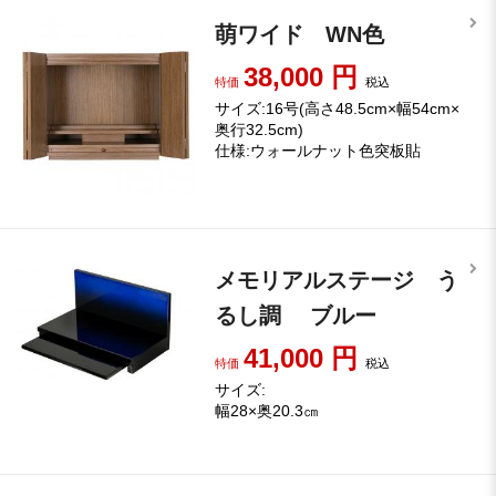
萌ワイド WN色
38,000
円
特価
税込
サイズ:16号(高さ48.5cm×幅54cm×
奥行32.5cm)
仕様:ウォールナット色突板貼
メモリアルステージ う
るし調 ブルー
41,000
円
特価
税込
サイズ:
幅28×奥20.3㎝