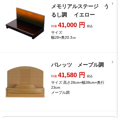
メモリアルステージ う
るし調 イエロー
41,000
円
特価
税込
サイズ:
幅28×奥20.3㎝
パレッツ メープル調
41,580
円
特価
税込
サイズ:高さ28cm×幅38cm×奥行
23cm
メープル調