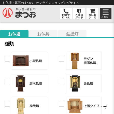
お仏壇・墓石のまつお オンライン
ショッピングサイト
お仏壇
お仏具
盆提灯
種類
上置タイプ