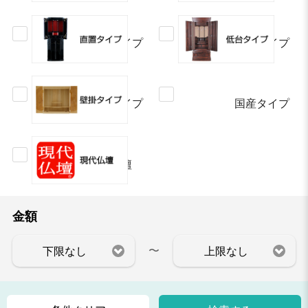
直置タイプ
低台タイプ
壁掛タイプ
国産タイプ
現代仏壇
金額
〜
下限なし
上限なし