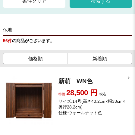
条件クリア
検索する
仏壇
56
件
の商品がございます。
価格順
新着順
新萌 WN色
28,500
円
特価
税込
サイズ:14号(高さ40.2cm×幅33cm×
奥行28.2cm)
仕様:ウォールナット色