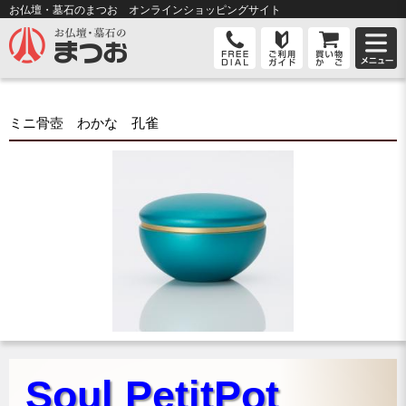
お仏壇・墓石のまつお オンライン
ショッピングサイト
ミニ骨壺 わかな 孔雀
Soul PetitPot