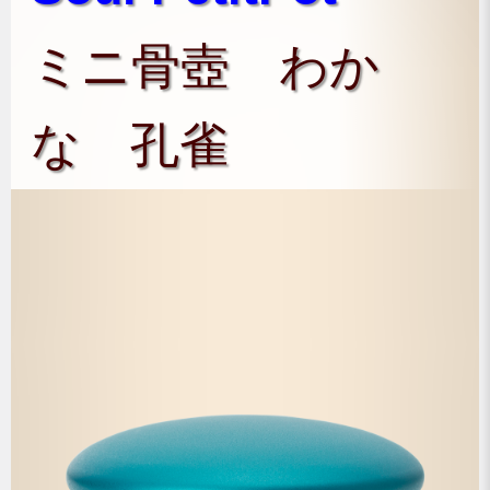
ミニ骨壺 わか
な 孔雀