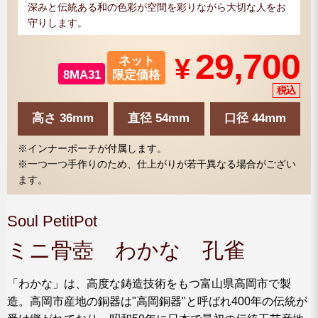
深みと伝統ある和の色彩が空間を彩りながら大切な人をお
守りします。
29,700
¥
ネット
8MA31
限定価格
高さ 36mm
直径 54mm
口径 44mm
※インナーポーチが付属します。
※一つ一つ手作りのため、仕上がりが若干異なる場合がござい
ます。
Soul PetitPot
ミニ骨壺 わかな 孔雀
「わかな」は、高度な鋳造技術をもつ富山県高岡市で製
造。高岡市産地の銅器は"高岡銅器"と呼ばれ400年の伝統が