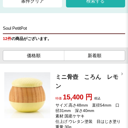
条件クリア
検索する
Soul PetitPot
12
件
の商品がございます。
価格順
新着順
ミニ骨壺 ころん レモ
ン
15,400
円
特価
税込
サイズ:高さ48mm 直径54mm 口
径31mm 深さ40mm
素材:国産ケヤキ
仕上げ:ウレタン塗装 目はじき塗り
重量:30g