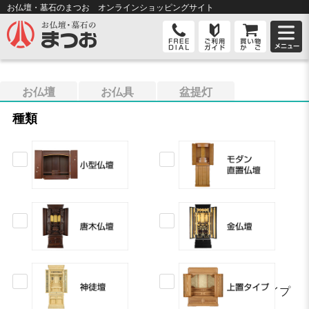
お仏壇・墓石のまつお オンライン
ショッピングサイト
お仏壇
お仏具
盆提灯
種類
上置タイプ