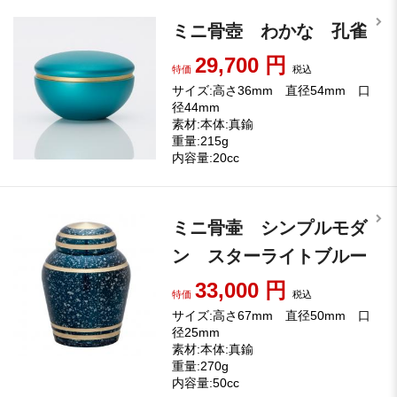
ミニ骨壺 わかな 孔雀
29,700
円
特価
税込
サイズ:高さ36mm 直径54mm 口
径44mm
素材:本体:真鍮
重量:215g
内容量:20cc
ミニ骨壷 シンプルモダ
ン スターライトブルー
33,000
円
特価
税込
サイズ:高さ67mm 直径50mm 口
径25mm
素材:本体:真鍮
重量:270g
内容量:50cc