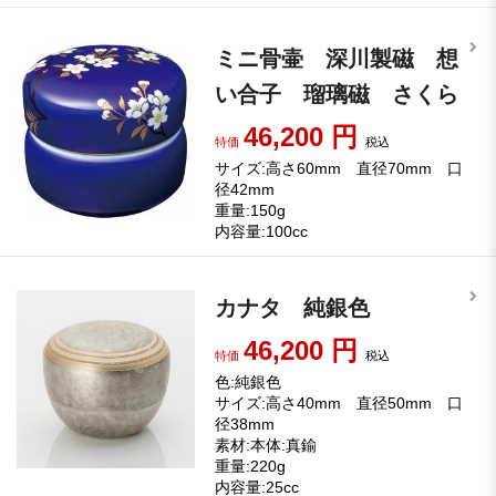
ミニ骨壷 深川製磁 想
い合子 瑠璃磁 さくら
46,200
円
特価
税込
サイズ:高さ60mm 直径70mm 口
径42mm
重量:150g
内容量:100cc
カナタ 純銀色
46,200
円
特価
税込
色:純銀色
サイズ:高さ40mm 直径50mm 口
径38mm
素材:本体:真鍮
重量:220g
内容量:25cc