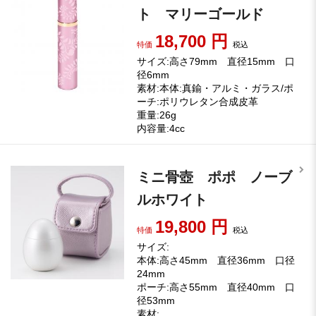
ト マリーゴールド
18,700
円
特価
税込
サイズ:高さ79mm 直径15mm 口
径6mm
素材:本体:真鍮・アルミ・ガラス/ポ
ーチ:ポリウレタン合成皮革
重量:26g
内容量:4cc
ミニ骨壺 ポポ ノーブ
ルホワイト
19,800
円
特価
税込
サイズ:
本体:高さ45mm 直径36mm 口径
24mm
ポーチ:高さ55mm 直径40mm 口
径53mm
素材: