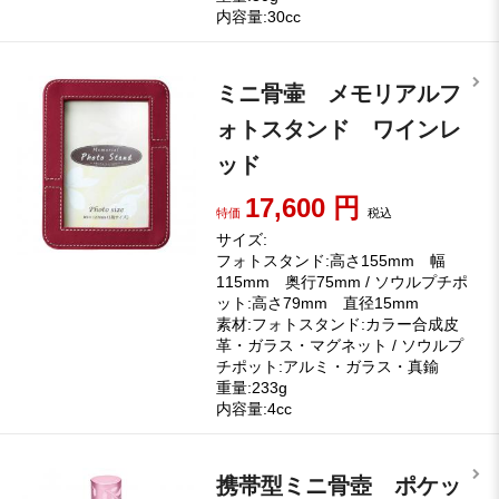
内容量:30cc
ミニ骨壷 メモリアルフ
ォトスタンド ワインレ
ッド
17,600
円
特価
税込
サイズ:
フォトスタンド:高さ155mm 幅
115mm 奥行75mm / ソウルプチポ
ット:高さ79mm 直径15mm
素材:フォトスタンド:カラー合成皮
革・ガラス・マグネット / ソウルプ
チポット:アルミ・ガラス・真鍮
重量:233g
内容量:4cc
携帯型ミニ骨壺 ポケッ