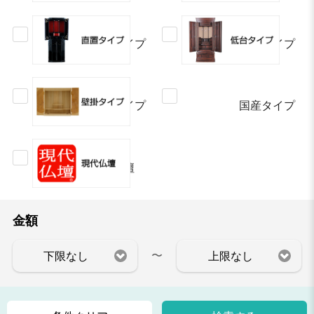
直置タイプ
低台タイプ
壁掛タイプ
国産タイプ
現代仏壇
金額
〜
下限なし
上限なし