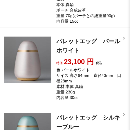
本体:真鍮
ポーチ:合成皮革
重量:70g(ポーチとの総重量90g)
内容量:15cc
パレットエッグ パール
ホワイト
23,100
円
特価
税込
色:パールホワイト
サイズ:高さ64mm 直径43mm 口
径28mm
素材:本体:真鍮
重量:230g
内容量:30cc
パレットエッグ シルキ
ーブルー