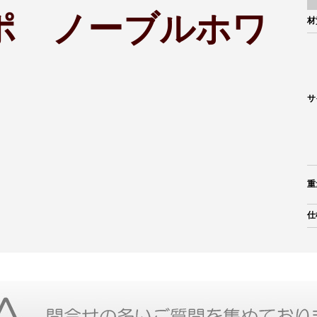
ポ ノーブルホワ
材
サ
重
仕