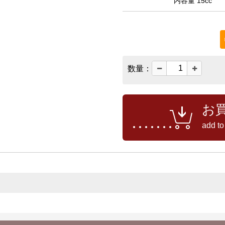
内容量 15cc
数量：
お
add to