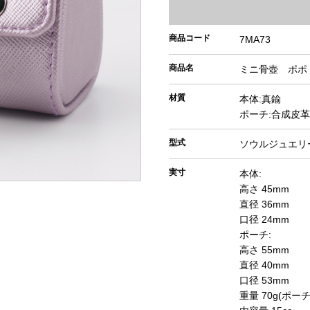
商品コード
7MA73
商品名
ミニ骨壺 ポポ
材質
本体:真鍮
ポーチ:合成皮革
型式
ソウルジュエリ
実寸
本体:
高さ 45mm
直径 36mm
口径 24mm
ポーチ:
高さ 55mm
直径 40mm
口径 53mm
重量 70g(ポー