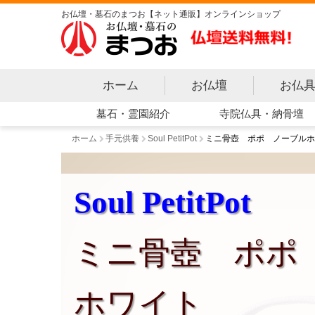
お仏壇・墓石のまつお【ネット通販】オンラインショップ
ホーム
お仏壇
お仏
寺院仏具・納骨壇
墓石・霊園紹介
ホーム
手元供養
Soul PetitPot
ミニ骨壺 ポポ ノーブルホ
Soul PetitPot
ミニ骨壺 ポポ
ホワイト