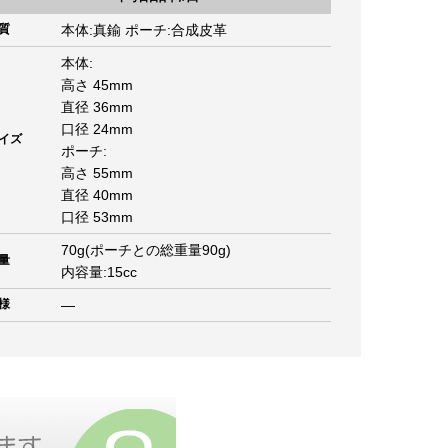
質
本体:真鍮 ポーチ:合成皮革
本体:
高さ 45mm
直径 36mm
口径 24mm
イズ
ポーチ:
高さ 55mm
直径 40mm
口径 53mm
70g(ポーチとの総重量90g)
量
内容量:15cc
様
―