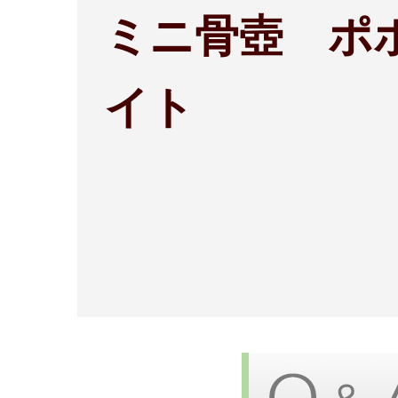
ミニ骨壺 ポ
イト